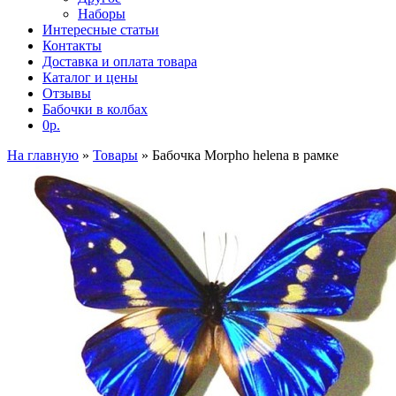
Наборы
Интересные статьи
Контакты
Доставка и оплата товара
Каталог и цены
Отзывы
Бабочки в колбах
0р.
На главную
»
Товары
»
Бабочка Morpho helena в рамке